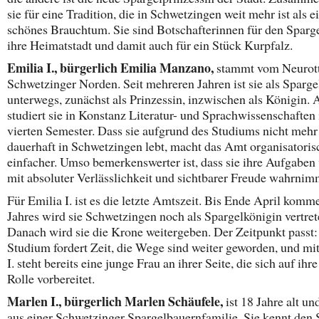
sie für eine Tradition, die in Schwetzingen weit mehr ist als e
schönes Brauchtum. Sie sind Botschafterinnen für den Sparge
ihre Heimatstadt und damit auch für ein Stück Kurpfalz.
Emilia I., bürgerlich Emilia Manzano,
stammt vom Neurot
Schwetzinger Norden. Seit mehreren Jahren ist sie als Sparge
unterwegs, zunächst als Prinzessin, inzwischen als Königin. 
studiert sie in Konstanz Literatur- und Sprachwissenschaften
vierten Semester. Dass sie aufgrund des Studiums nicht mehr
dauerhaft in Schwetzingen lebt, macht das Amt organisatoris
einfacher. Umso bemerkenswerter ist, dass sie ihre Aufgaben 
mit absoluter Verlässlichkeit und sichtbarer Freude wahrnim
Für Emilia I. ist es die letzte Amtszeit. Bis Ende April kom
Jahres wird sie Schwetzingen noch als Spargelkönigin vertret
Danach wird sie die Krone weitergeben. Der Zeitpunkt passt
Studium fordert Zeit, die Wege sind weiter geworden, und mi
I. steht bereits eine junge Frau an ihrer Seite, die sich auf ihr
Rolle vorbereitet.
Marlen I., bürgerlich Marlen Schäufele,
ist 18 Jahre alt u
aus einer Schwetzinger Spargelbauernfamilie. Sie kennt den 