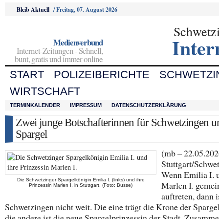
Bleib Aktuell
/
Freitag, 07. August 2026
Schwetz
Inter
Medienverbund
Internet-Zeitungen - Schnell,
bunt, gratis und immer online
START
POLIZEIBERICHTE
SCHWETZI
WIRTSCHAFT
TERMINKALENDER
IMPRESSUM
DATENSCHUTZERKLÄRUNG
Zwei junge Botschafterinnen für Schwetzingen u
Spargel
(mb – 22.05.202
Stuttgart/Schwe
Wenn Emilia I. 
Die Schwetzinger Spargelkönigin Emilia I. (links) und ihre
Marlen I. geme
Prinzessin Marlen I. in Stuttgart. (Foto: Busse)
auftreten, dann i
Schwetzingen nicht weit. Die eine trägt die Krone der Sparge
die andere ist die neue Spargelprinzessin der Stadt. Zusamm