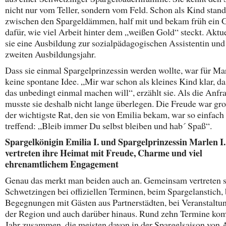
nicht nur vom Teller, sondern vom Feld. Schon als Kind stand
zwischen den Spargeldämmen, half mit und bekam früh ein 
dafür, wie viel Arbeit hinter dem „weißen Gold“ steckt. Aktu
sie eine Ausbildung zur sozialpädagogischen Assistentin und 
zweiten Ausbildungsjahr.
Dass sie einmal Spargelprinzessin werden wollte, war für Ma
keine spontane Idee. „Mir war schon als kleines Kind klar, da
das unbedingt einmal machen will“, erzählt sie. Als die Anfr
musste sie deshalb nicht lange überlegen. Die Freude war gr
der wichtigste Rat, den sie von Emilia bekam, war so einfach
treffend: „Bleib immer Du selbst bleiben und hab´ Spaß“.
Spargelkönigin Emilia I. und Spargelprinzessin Marlen I.
vertreten ihre Heimat mit Freude, Charme und viel
ehrenamtlichem Engagement
Genau das merkt man beiden auch an. Gemeinsam vertreten s
Schwetzingen bei offiziellen Terminen, beim Spargelanstich, 
Begegnungen mit Gästen aus Partnerstädten, bei Veranstaltu
der Region und auch darüber hinaus. Rund zehn Termine k
Jahr zusammen, die meisten davon in der Spargelsaison von A