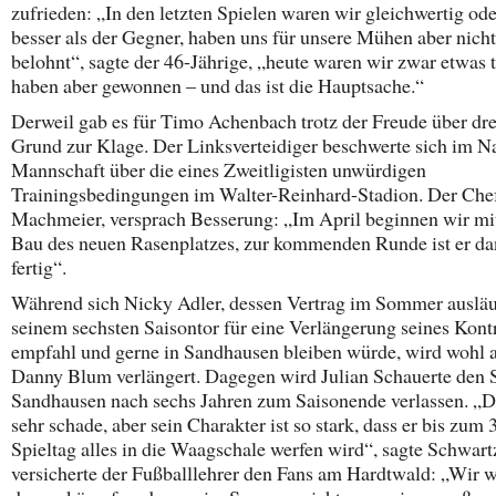
zufrieden: „In den letzten Spielen waren wir gleichwertig ode
besser als der Gegner, haben uns für unsere Mühen aber nicht
belohnt“, sagte der 46-Jährige, „heute waren wir zwar etwas t
haben aber gewonnen – und das ist die Hauptsache.“
Derweil gab es für Timo Achenbach trotz der Freude über dr
Grund zur Klage. Der Linksverteidiger beschwerte sich im 
Mannschaft über die eines Zweitligisten unwürdigen
Trainingsbedingungen im Walter-Reinhard-Stadion. Der Chef
Machmeier, versprach Besserung: „Im April beginnen wir m
Bau des neuen Rasenplatzes, zur kommenden Runde ist er d
fertig“.
Während sich Nicky Adler, dessen Vertrag im Sommer ausläuf
seinem sechsten Saisontor für eine Verlängerung seines Kont
empfahl und gerne in Sandhausen bleiben würde, wird wohl 
Danny Blum verlängert. Dagegen wird Julian Schauerte den
Sandhausen nach sechs Jahren zum Saisonende verlassen. „Da
sehr schade, aber sein Charakter ist so stark, dass er bis zum 
Spieltag alles in die Waagschale werfen wird“, sagte Schwart
versicherte der Fußballlehrer den Fans am Hardtwald: „Wir 