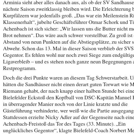
Arminia sieht aber alles danach aus, als ob der SV Sandhaus
nächste Saison zweitklassig bleiben wird. Die Erleichterung 
Kurpfälzern war jedenfalls groß. „Das war ein Meilenstein R
Klassenerhalt“, jubelte Geschäftsführer Otmar Schork und 
Achenbach ist sich sicher: „Wir lassen uns die Butter nicht 
Brot nehmen“. Das wäre auch schwer vorstellbar. Zu groß ist
Abstand von neun Punkten auf die Abstiegsplätze, zu sicher s
Abwehr. Schon das 13. Mal in dieser Saison verblieb der SV
Gegentor. Es fehlen wohl nur noch zwei Siege zum endgültig
Ligaverbleib – und es stehen noch ganze neun Begegnungen
Restprogramm.
Doch die drei Punkte waren an diesem Tag Schwerstarbeit. 
hätten die Sandhäuser nicht einen derart guten Torwart wie 
Riemann gehabt, der nach knapp einer halben Stunde bei ei
Bielefelder Eckstoß den Kopfball von DSC-Kapitän Manuel 
in überragender Manier noch von der Linie kratzte und die
Gästeführung verhinderte, wer weiß wie die Partie ausgegang
Stattdessen erzielte Nicky Adler auf der Gegenseite nach ei
Achenbach-Freistoß das Tor des Tages (33. Minute). „Ein
unglückliches Gegentor“, klagte Bielefeld-Coach Norbert Me