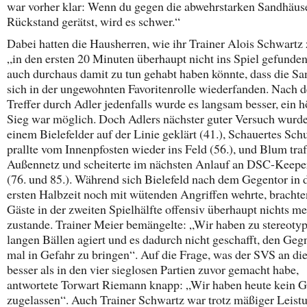
war vorher klar: Wenn du gegen die abwehrstarken Sandhäuse
Rückstand gerätst, wird es schwer.“
Dabei hatten die Hausherren, wie ihr Trainer Alois Schwartz
„in den ersten 20 Minuten überhaupt nicht ins Spiel gefunde
auch durchaus damit zu tun gehabt haben könnte, dass die S
sich in der ungewohnten Favoritenrolle wiederfanden. Nach 
Treffer durch Adler jedenfalls wurde es langsam besser, ein h
Sieg war möglich. Doch Adlers nächster guter Versuch wurd
einem Bielefelder auf der Linie geklärt (41.), Schauertes Sch
prallte vom Innenpfosten wieder ins Feld (56.), und Blum traf
Außennetz und scheiterte im nächsten Anlauf an DSC-Keepe
(76. und 85.). Während sich Bielefeld nach dem Gegentor in 
ersten Halbzeit noch mit wütenden Angriffen wehrte, brachte
Gäste in der zweiten Spielhälfte offensiv überhaupt nichts m
zustande. Trainer Meier bemängelte: „Wir haben zu stereotyp
langen Bällen agiert und es dadurch nicht geschafft, den Geg
mal in Gefahr zu bringen“. Auf die Frage, was der SVS an d
besser als in den vier sieglosen Partien zuvor gemacht habe,
antwortete Torwart Riemann knapp: „Wir haben heute kein 
zugelassen“. Auch Trainer Schwartz war trotz mäßiger Leist