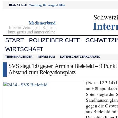
Bleib Aktuell
/
Sonntag, 09. August 2026
Schwetz
Inter
Medienverbund
Internet-Zeitungen - Schnell,
bunt, gratis und immer online
START
POLIZEIBERICHTE
SCHWETZI
WIRTSCHAFT
TERMINKALENDER
IMPRESSUM
DATENSCHUTZERKLÄRUNG
SVS siegt 1:0 gegen Arminia Bielefeld – 9 Punkt
Abstand zum Relegationsplatz
(fwu – 12.3.14) 
an Höhepunkten
Spiel siegte der
Sandhausen glan
gegen die Ostwes
aus Bielefeld mit
Das glückliche T