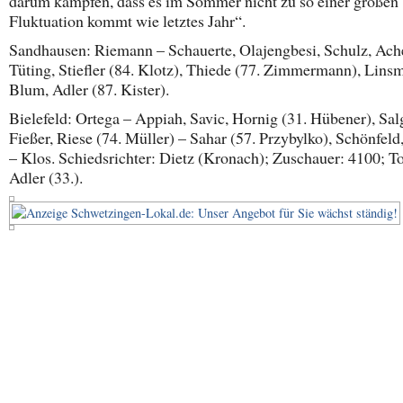
darum kämpfen, dass es im Sommer nicht zu so einer großen
Fluktuation kommt wie letztes Jahr“.
Sandhausen: Riemann – Schauerte, Olajengbesi, Schulz, Ac
Tüting, Stiefler (84. Klotz), Thiede (77. Zimmermann), Lins
Blum, Adler (87. Kister).
Bielefeld: Ortega – Appiah, Savic, Hornig (31. Hübener), Sal
Fießer, Riese (74. Müller) – Sahar (57. Przybylko), Schönfeld
– Klos. Schiedsrichter: Dietz (Kronach); Zuschauer: 4100; To
Adler (33.).