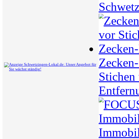
Schwetz
Zecken-S
Stichen
Entfern