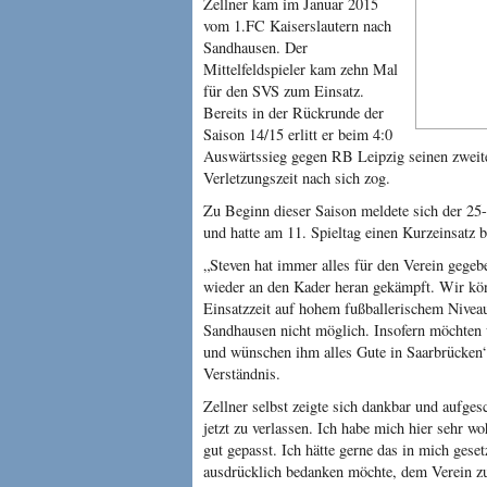
Zellner kam im Januar 2015
vom 1.FC Kaiserslautern nach
Sandhausen. Der
Mittelfeldspieler kam zehn Mal
für den SVS zum Einsatz.
Bereits in der Rückrunde der
Saison 14/15 erlitt er beim 4:0
Auswärtssieg gegen RB Leipzig seinen zweite
Verletzungszeit nach sich zog.
Zu Beginn dieser Saison meldete sich der 25
und hatte am 11. Spieltag einen Kurzeinsatz 
„Steven hat immer alles für den Verein gegeb
wieder an den Kader heran gekämpft. Wir kö
Einsatzzeit auf hohem fußballerischem Niveau 
Sandhausen nicht möglich. Insofern möchten 
und wünschen ihm alles Gute in Saarbrücken
Verständnis.
Zellner selbst zeigte sich dankbar und aufges
jetzt zu verlassen. Ich habe mich hier sehr w
gut gepasst. Ich hätte gerne das in mich geset
ausdrücklich bedanken möchte, dem Verein zu