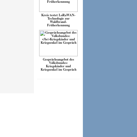
Kreis testet LoRaWAN-
Technologie zur
Waldbrand-
Früherkennung
Gesprächsangebot des
Volksbundes:
Kriegskinder und
Kriegsenkel im Gespräch