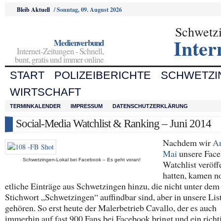
Bleib Aktuell
/
Sonntag, 09. August 2026
Schwetz
Inter
Medienverbund
Internet-Zeitungen - Schnell,
bunt, gratis und immer online
START
POLIZEIBERICHTE
SCHWETZI
WIRTSCHAFT
TERMINKALENDER
IMPRESSUM
DATENSCHUTZERKLÄRUNG
Social-Media Watchlist & Ranking – Juni 2014
Nachdem wir
A
Mai
unsere Face
Schwetzingen-Lokal bei Facebook – Es geht voran!
Watchlist veröff
hatten, kamen n
etliche Einträge aus Schwetzingen hinzu, die nicht unter dem
Stichwort „Schwetzingen“ auffindbar sind, aber in unsere Lis
gehören. So erst heute der Malerbetrieb Cavallo, der es auch
immerhin auf fast 900 Fans bei Facebook bringt und ein richt