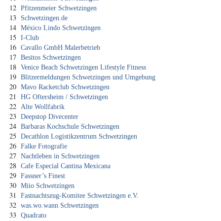
12
Pfitzenmeier Schwetzingen
13
Schwetzingen.de
14
México Lindo Schwetzingen
15
I-Club
16
Cavallo GmbH Malerbetrieb
17
Besitos Schwetzingen
18
Venice Beach Schwetzingen Lifestyle Fitness
19
Blitzermeldungen Schwetzingen und Umgebung
20
Mavo Racketclub Schwetzingen
21
HG Oftersheim / Schwetzingen
22
Alte Wollfabrik
23
Deepstop Divecenter
24
Barbaras Kochschule Schwetzingen
25
Decathlon Logistikzentrum Schwetzingen
26
Falke Fotografie
27
Nachtleben in Schwetzingen
28
Cafe Especial Cantina Mexicana
29
Fassner’s Finest
30
Miio Schwetzingen
31
Fastnachtszug-Komitee Schwetzingen e.V.
32
was.wo.wann Schwetzingen
33
Quadrato