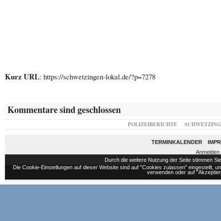
Kurz URL
: https://schwetzingen-lokal.de/?p=7278
Kommentare sind geschlossen
POLIZEIBERICHTE
SCHWETZIN
TERMINKALENDER
IMP
Anmelden
Durch die weitere Nutzung der Seite stimmen S
Die Cookie-Einstellungen auf dieser Website sind auf "Cookies zulassen" eingestellt,
verwenden oder auf "Akzeptiere