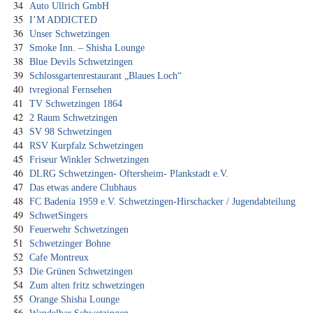
34
Auto Ullrich GmbH
35
I’M ADDICTED
36
Unser Schwetzingen
37
Smoke Inn. – Shisha Lounge
38
Blue Devils Schwetzingen
39
Schlossgartenrestaurant „Blaues Loch“
40
tvregional Fernsehen
41
TV Schwetzingen 1864
42
2 Raum Schwetzingen
43
SV 98 Schwetzingen
44
RSV Kurpfalz Schwetzingen
45
Friseur Winkler Schwetzingen
46
DLRG Schwetzingen- Oftersheim- Plankstadt e.V.
47
Das etwas andere Clubhaus
48
FC Badenia 1959 e.V. Schwetzingen-Hirschacker / Jugendabteilung
49
SchwetSingers
50
Feuerwehr Schwetzingen
51
Schwetzinger Bohne
52
Cafe Montreux
53
Die Grünen Schwetzingen
54
Zum alten fritz schwetzingen
55
Orange Shisha Lounge
56