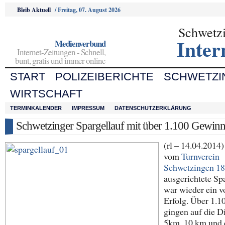
Bleib Aktuell
/
Freitag, 07. August 2026
Schwetz
Inter
Medienverbund
Internet-Zeitungen - Schnell,
bunt, gratis und immer online
START
POLIZEIBERICHTE
SCHWETZI
WIRTSCHAFT
TERMINKALENDER
IMPRESSUM
DATENSCHUTZERKLÄRUNG
Schwetzinger Spargellauf mit über 1.100 Gewin
(rl – 14.04.2014
vom
Turnverein
Schwetzingen 18
ausgerichtete Sp
war wieder ein v
Erfolg. Über 1.10
gingen auf die D
5km, 10 km und 