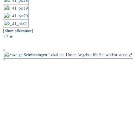
[Show slideshow]
1
2
►