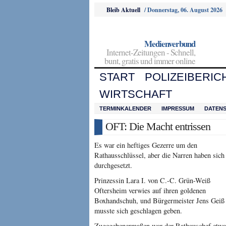
Bleib Aktuell
/
Donnerstag, 06. August 2026
Medienverbund
Internet-Zeitungen - Schnell,
bunt, gratis und immer online
START
POLIZEIBERIC
WIRTSCHAFT
TERMINKALENDER
IMPRESSUM
DATEN
OFT: Die Macht entrissen
Es war ein heftiges Gezerre um den
Rathausschlüssel, aber die Narren haben sich
durchgesetzt.
Prinzessin Lara I. von C.-C. Grün-Weiß
Oftersheim verwies auf ihren goldenen
Boxhandschuh, und Bürgermeister Jens Geiß
musste sich geschlagen geben.
Zugegebenermaßen war der Rathauschef etwa