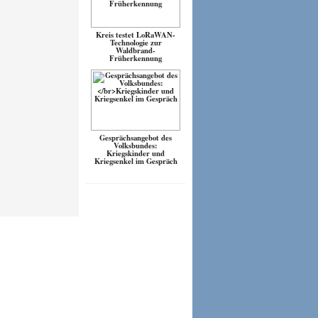
Kreis testet LoRaWAN-
Technologie zur
Waldbrand-
Früherkennung
Gesprächsangebot des
Volksbundes:
Kriegskinder und
Kriegsenkel im Gespräch