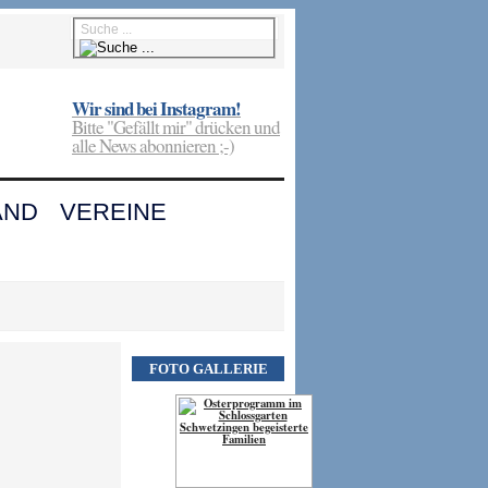
Wir sind bei Instagram!
Bitte "Gefällt mir" drücken und
alle News abonnieren ;-)
AND
VEREINE
FOTO GALLERIE