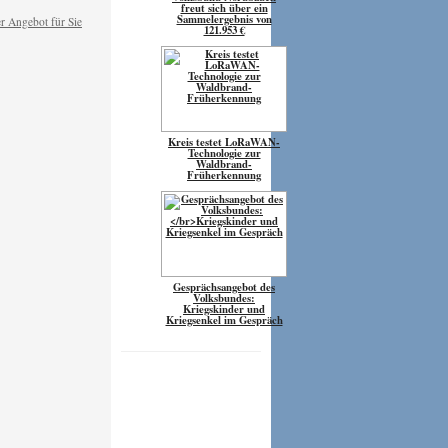
freut sich über ein
Sammelergebnis von
121.953 €
Kreis testet LoRaWAN-
Technologie zur
Waldbrand-
Früherkennung
Gesprächsangebot des
Volksbundes:
Kriegskinder und
Kriegsenkel im Gespräch