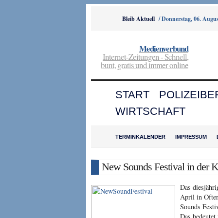
Bleib Aktuell
/
Donnerstag, 06. Augus
Medienverbund
Internet-Zeitungen - Schnell,
bunt, gratis und immer online
START
POLIZEIBE
WIRTSCHAFT
TERMINKALENDER
IMPRESSUM
New Sounds Festival in der K
Das diesjähri
April in Ofte
Sounds Festi
Das bedeutet 