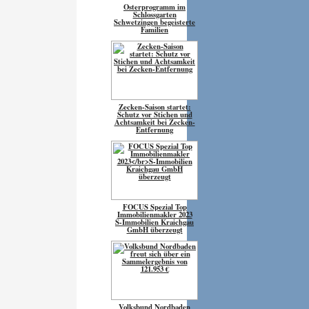
Osterprogramm im
Schlossgarten
Schwetzingen begeisterte
Familien
Zecken-Saison startet:
Schutz vor Stichen und
Achtsamkeit bei Zecken-
Entfernung
FOCUS Spezial Top
Immobilienmakler 2023
S-Immobilien Kraichgau
GmbH überzeugt
Volksbund Nordbaden