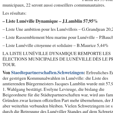
municipaux, 22 seront aussi conseillers communautaires.
Les résultats:
– Liste Lunéville Dynamique – J.Lamblin 57,95%
– Liste Une ambition pour les Lunévillois – G.Grandjean 20
– Liste Rassemblement bleu marine pour Lunéville – P.Bauc
– Liste Lunéville citoyenne et solidaire – B.Maurice 5,44%
LA LISTE LUNÉVILLE DYNAMIQUE REMPORTE LES
ÉLECTIONS MUNICIPALES DE LUNÉVILLE DÈS LE P
TOUR.
Von
Staedtepartnerschaften.Schwetzingen
:
Erfreuliches E
der gestrigen Kommunalwahlen in Lunéville: die Liste des
amtierenden Bürgermeisters Jacques Lamblin wurde mit 57
1. Wahlgang bestätigt. Evelyne Levieuge, die bislang die
Beigeordnete für die Städtepartnerschaften war, wird aus fam
Gründen zwar keinen offiziellen Part mehr übernehmen, der
aber weiterhin verbunden bleiben. Vielen Schwetzingern ist si
durch die Betreuung des Lunéviller Standes auf dem Schwet