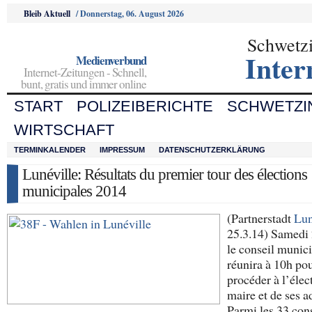
Bleib Aktuell
/
Donnerstag, 06. August 2026
Schwetz
Inter
Medienverbund
Internet-Zeitungen - Schnell,
bunt, gratis und immer online
START
POLIZEIBERICHTE
SCHWETZI
WIRTSCHAFT
TERMINKALENDER
IMPRESSUM
DATENSCHUTZERKLÄRUNG
Lunéville: Résultats du premier tour des élections
municipales 2014
(Partnerstadt
Lun
25.3.14) Samedi 
le conseil munici
réunira à 10h po
procéder à l’élec
maire et de ses a
Parmi les 33 cons