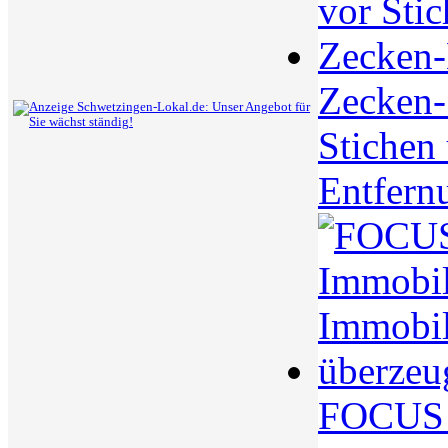
Zecken-S
Stichen
Entfern
FOCUS S