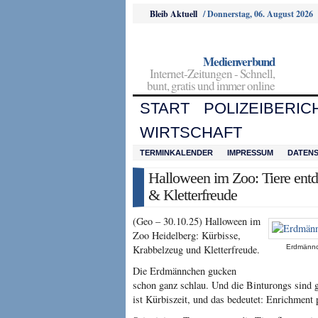
Bleib Aktuell
/
Donnerstag, 06. August 2026
Medienverbund
Internet-Zeitungen - Schnell,
bunt, gratis und immer online
START
POLIZEIBERIC
WIRTSCHAFT
TERMINKALENDER
IMPRESSUM
DATEN
Halloween im Zoo: Tiere ent
& Kletterfreude
(Geo – 30.10.25) Halloween im
Zoo Heidelberg: Kürbisse,
Krabbelzeug und Kletterfreude.
Erdmännc
Die Erdmännchen gucken
schon ganz schlau. Und die Binturongs sind 
ist Kürbiszeit, und das bedeutet: Enrichment 