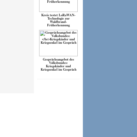
Kreis testet LoRaWAN-
Technologie zur
Waldbrand-
Früherkennung
Gesprächsangebot des
Volksbundes:
Kriegskinder und
Kriegsenkel im Gespräch