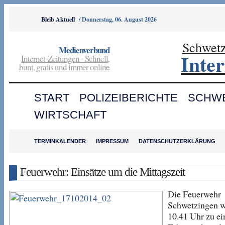
Bleib Aktuell
/
Donnerstag, 06. August 2026
Schwet
Medienverbund
Inte
Internet-Zeitungen - Schnell,
bunt, gratis und immer online
START
POLIZEIBERICHTE
SCHW
WIRTSCHAFT
TERMINKALENDER
IMPRESSUM
DATENSCHUTZERKLÄRUNG
Feuerwehr: Einsätze um die Mittagszeit
Die Feuerwehr
Schwetzingen 
10.41 Uhr zu e