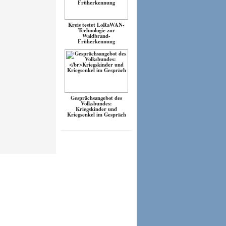
Kreis testet LoRaWAN-
Technologie zur
Waldbrand-
Früherkennung
Gesprächsangebot des
Volksbundes:
Kriegskinder und
Kriegsenkel im Gespräch