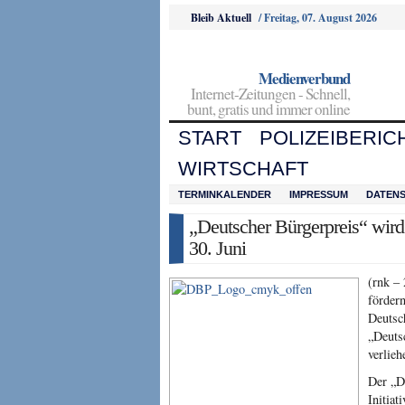
Bleib Aktuell
/
Freitag, 07. August 2026
Medienverbund
Internet-Zeitungen - Schnell,
bunt, gratis und immer online
START
POLIZEIBERIC
WIRTSCHAFT
TERMINKALENDER
IMPRESSUM
DATEN
„Deutscher Bürgerpreis“ wird
30. Juni
(rnk –
förder
Deutsc
„Deuts
verlieh
Der „D
Initiat