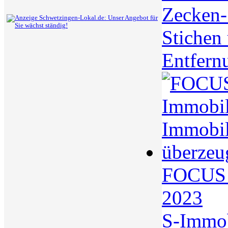
Zecken-S
Stichen
Entfern
FOCUS S
2023
S-Immo