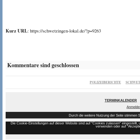
Kurz URL
: https://schwetzingen-lokal.de/?p=9263
Kommentare sind geschlossen
POLIZEIBERICHTE
SCHWET
TERMINKALENDER
Anmelde
Durch die weitere Nutzung der Seite stimmen 
Die Cookie-Einstellungen auf dieser Website sind auf "Cookies zulassen" eingestell
verwenden oder auf "Akzeptie