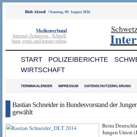
Bleib Aktuell
/
Sonntag, 09. August 2026
Schwet
Medienverbund
Inte
Internet-Zeitungen - Schnell,
bunt, gratis und immer online
START
POLIZEIBERICHTE
SCHW
WIRTSCHAFT
TERMINKALENDER
IMPRESSUM
DATENSCHUTZERKLÄRUNG
Bastian Schneider in Bundesvorstand der Junge
gewählt
Beim Deutschla
Jungen Union (