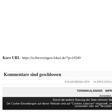
Kurz URL
: https://schwetzingen-lokal.de/?p=19240
Kommentare sind geschlossen
POLIZEIBERICHTE
SCHWETZIN
TERMINKALENDER
IMP
Anmelden
Durch die weitere Nutzung der Seite stimmen S
Die Cookie-Einstellungen auf dieser Website sind auf "Cookies zulassen" eingestellt,
verwenden oder auf "Akzeptiere