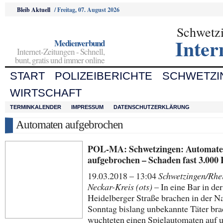
Bleib Aktuell
/
Freitag, 07. August 2026
Schwetz
Inter
Medienverbund
Internet-Zeitungen - Schnell,
bunt, gratis und immer online
START
POLIZEIBERICHTE
SCHWETZI
WIRTSCHAFT
TERMINKALENDER
IMPRESSUM
DATENSCHUTZERKLÄRUNG
Automaten aufgebrochen
POL-MA: Schwetzingen: Automat
aufgebrochen – Schaden fast 3.000
19.03.2018 – 13:04
Schwetzingen/Rhe
Neckar-Kreis (ots)
– In eine Bar in der
Heidelberger Straße brachen in der N
Sonntag bislang unbekannte Täter brac
wuchteten einen Spielautomaten auf 