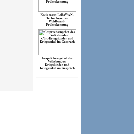
Kreis testet LoRaWAN-
Technologie zur
Waldbrand-
Früherkennung
Gesprächsangebot des
Volksbundes:
Kriegskinder und
Kriegsenkel im Gespräch