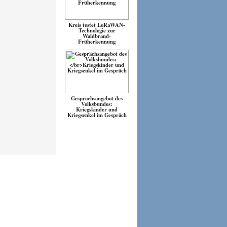
Kreis testet LoRaWAN-
Technologie zur
Waldbrand-
Früherkennung
Gesprächsangebot des
Volksbundes:
Kriegskinder und
Kriegsenkel im Gespräch