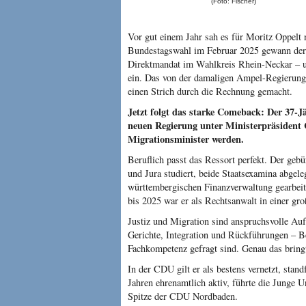
(Foto: Fischer)
Vor gut einem Jahr sah es für Moritz Oppelt n
Bundestagswahl im Februar 2025 gewann d
Direktmandat im Wahlkreis Rhein-Neckar – u
ein. Das von der damaligen Ampel-Regierung 
einen Strich durch die Rechnung gemacht.
Jetzt folgt das starke Comeback: Der 37-J
neuen Regierung unter Ministerpräsident
Migrationsminister werden.
Beruflich passt das Ressort perfekt. Der ge
und Jura studiert, beide Staatsexamina abgele
württembergischen Finanzverwaltung gearbeit
bis 2025 war er als Rechtsanwalt in einer gr
Justiz und Migration sind anspruchsvolle Auf
Gerichte, Integration und Rückführungen – Be
Fachkompetenz gefragt sind. Genau das bring
In der CDU gilt er als bestens vernetzt, standf
Jahren ehrenamtlich aktiv, führte die Junge 
Spitze der CDU Nordbaden.