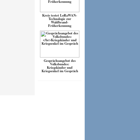
Kreis testet LoRaWAN-
Technologie zur
Waldbrand-
Früherkennung
Gesprächsangebot des
Volksbundes:
Kriegskinder und
Kriegsenkel im Gespräch