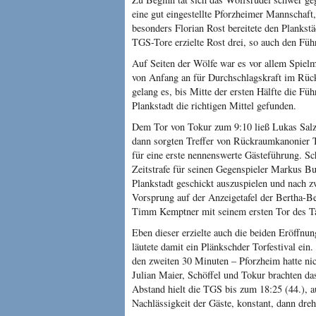
eine gut eingestellte Pforzheimer Mannschaft,
besonders Florian Rost bereitete den Plankst
TGS-Tore erzielte Rost drei, so auch den Führ
Auf Seiten der Wölfe war es vor allem Spielm
von Anfang an für Durchschlagskraft im Rück
gelang es, bis Mitte der ersten Hälfte die Füh
Plankstadt die richtigen Mittel gefunden.
Dem Tor von Tokur zum 9:10 ließ Lukas Salz
dann sorgten Treffer von Rückraumkanonier T
für eine erste nennenswerte Gästeführung. S
Zeitstrafe für seinen Gegenspieler Markus Bu
Plankstadt geschickt auszuspielen und nach zw
Vorsprung auf der Anzeigetafel der Bertha-B
Timm Kemptner mit seinem ersten Tor des Ta
Eben dieser erzielte auch die beiden Eröffnu
läutete damit ein Plänkschder Torfestival ein.
den zweiten 30 Minuten – Pforzheim hatte ni
Julian Maier, Schöffel und Tokur brachten da
Abstand hielt die TGS bis zum 18:25 (44.), a
Nachlässigkeit der Gäste, konstant, dann dreh