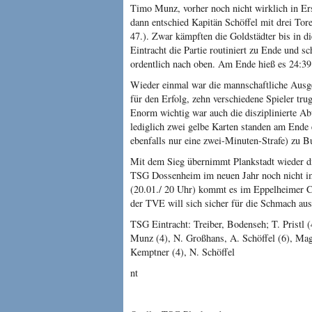
Timo Munz, vorher noch nicht wirklich in Ers
dann entschied Kapitän Schöffel mit drei Tore
47.). Zwar kämpften die Goldstädter bis in d
Eintracht die Partie routiniert zu Ende und s
ordentlich nach oben. Am Ende hieß es 24:39
Wieder einmal war die mannschaftliche Ausge
für den Erfolg, zehn verschiedene Spieler trug
Enorm wichtig war auch die disziplinierte Abw
lediglich zwei gelbe Karten standen am Ende e
ebenfalls nur eine zwei-Minuten-Strafe) zu B
Mit dem Sieg übernimmt Plankstadt wieder die
TSG Dossenheim im neuen Jahr noch nicht 
(20.01./ 20 Uhr) kommt es im Eppelheimer C
der TVE will sich sicher für die Schmach aus
TSG Eintracht: Treiber, Bodenseh; T. Pristl (
Munz (4), N. Großhans, A. Schöffel (6), Mag.
Kemptner (4), N. Schöffel
nt