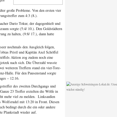
ädter große Probleme. Von den ersten vier
ungstreffer zum 4:3 (8.).
acher Dario Tokur, der dagegenhielt und
raum sorgte (5:4/ 10.). Den Goldstädtern
rung zu halten, (9:8/ 17.), dann hatte
seer nochmals den Ausgleich folgen,
obias Pristl und Kapitän Axel Schöffel
chöffels Aktion zog zudem noch eine
jotzek nach sich. Die Überzahl wusste
ei weiteren Treffern stand ein vier-Tore-
enz-Halle. Für den Pausenstand sorgte
ges – 12:16.
ngstreffer des zweiten Durchgangs und
 Ganze 23 Treffer erzielten die Wölfe in
cht mehr viel zu melden. Linksaußen
s Wolfsrudel mit 13:20 in Front. Diesen
uch bedingt durch die ein oder andere
te Plankstadt wieder auf.