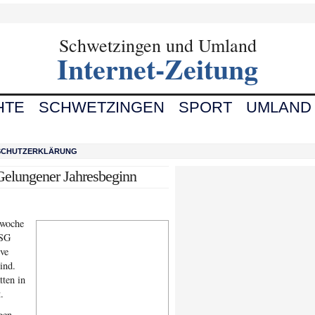
Schwetzingen und Umland
Internet-Zeitung
HTE
SCHWETZINGEN
SPORT
UMLAND
SCHUTZERKLÄRUNG
elungener Jahresbeginn
swoche
TSG
rve
ind.
tten in
.
gen