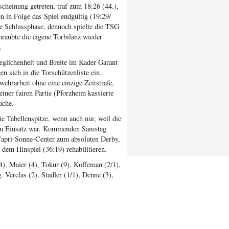
cheinung getreten, traf zum 18:26 (44.),
n in Folge das Spiel endgültig (19:29/
ie Schlussphase, dennoch spielte die TSG
chraubte die eigene Torbilanz wieder
.
glichenheit und Breite im Kader Garant
en sich in die Torschützenliste ein.
ehrarbeit ohne eine einzige Zeitstrafe,
iner fairen Partie (Pforzheim kassierte
uche.
 Tabellenspitze, wenn auch nur, weil die
im Einsatz war. Kommenden Samstag
apri-Sonne-Center zum absoluten Derby,
 dem Hinspiel (36:19) rehabilitieren.
4), Maier (4), Tokur (9), Koffeman (2/1),
 Verclas (2), Stadler (1/1), Denne (3),