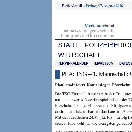
Bleib Aktuell
/
Freitag, 07. August 2026
Medienverbund
Internet-Zeitungen - Schnell,
bunt, gratis und immer online
START
POLIZEIBERIC
WIRTSCHAFT
TERMINKALENDER
IMPRESSUM
DATEN
PLA: TSG – 1. Mannschaft: G
Plankstadt feiert Kantersieg in Pforzheim
Die TSG Eintracht hatte sich in der Training
auf ein schweres Auswärtsspiel bei der der 
Pforzheim 2 eingestellt, war die Drittligarese
doch in den letzten Partien durchaus im Aufw
Mit dem deutlichen 24:39 (12:16) – Erfolg ha
dieser Höhe wohl nur die wenigsten gerechnet
Zu Beginn tat sich das Wolfsrudel schwer ge