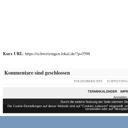
Kurz URL
: https://schwetzingen-lokal.de/?p=5588
Kommentare sind geschlossen
POLIZEIBERICHTE
SCHWETZIN
TERMINKALENDER
IMP
Anmelden
Durch die weitere Nutzung der Seite stimmen S
Die Cookie-Einstellungen auf dieser Website sind auf "Cookies zulassen" eingestellt,
verwenden oder auf "Akzeptiere