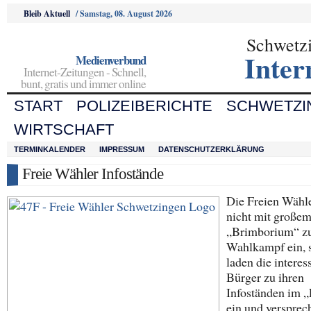
Bleib Aktuell
/
Samstag, 08. August 2026
Schwetz
Inter
Medienverbund
Internet-Zeitungen - Schnell,
bunt, gratis und immer online
START
POLIZEIBERICHTE
SCHWETZI
WIRTSCHAFT
TERMINKALENDER
IMPRESSUM
DATENSCHUTZERKLÄRUNG
Freie Wähler Infostände
Die Freien Wähle
nicht mit große
„Brimborium“ 
Wahlkampf ein, 
laden die interes
Bürger zu ihren
Infoständen im „
ein und versprec