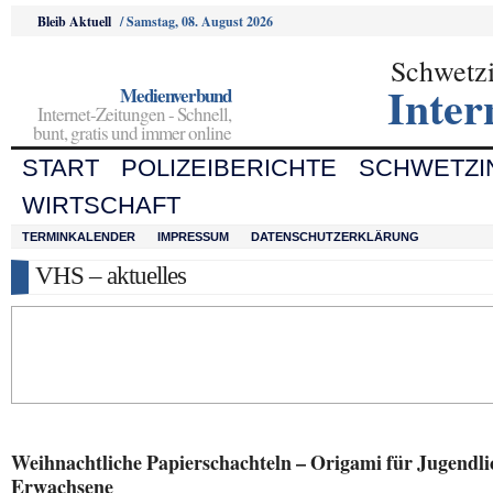
Bleib Aktuell
/
Samstag, 08. August 2026
Schwetz
Inter
Medienverbund
Internet-Zeitungen - Schnell,
bunt, gratis und immer online
START
POLIZEIBERICHTE
SCHWETZI
WIRTSCHAFT
TERMINKALENDER
IMPRESSUM
DATENSCHUTZERKLÄRUNG
VHS – aktuelles
Weihnachtliche Papierschachteln –
Origami für Jugendli
Erwachsene