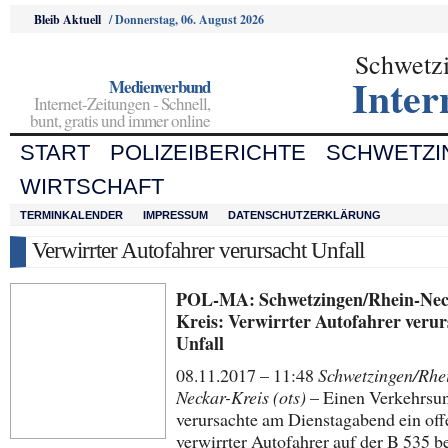
Bleib Aktuell
/
Donnerstag, 06. August 2026
Schwetz
Inter
Medienverbund
Internet-Zeitungen - Schnell,
bunt, gratis und immer online
START
POLIZEIBERICHTE
SCHWETZI
WIRTSCHAFT
TERMINKALENDER
IMPRESSUM
DATENSCHUTZERKLÄRUNG
Verwirrter Autofahrer verursacht Unfall
POL-MA: Schwetzingen/Rhein-Nec
Kreis: Verwirrter Autofahrer verur
Unfall
08.11.2017 – 11:48
Schwetzingen/Rhe
Neckar-Kreis (ots)
– Einen Verkehrsun
verursachte am Dienstagabend ein off
verwirrter Autofahrer auf der B 535 b