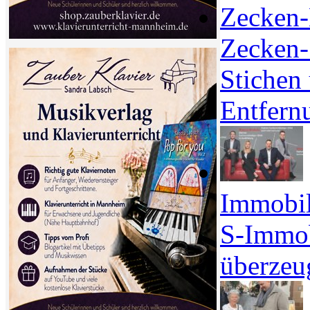
Zecken-S
Stichen
Entfern
Immobil
S-Immo
überzeu