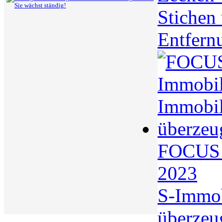
Stichen
Entfern
FOCUS S
2023
S-Immo
überzeu