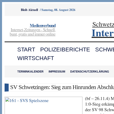
Bleib Aktuell
/
Samstag, 08. August 2026
Schwet
Medienverbund
Inte
Internet-Zeitungen - Schnell,
bunt, gratis und immer online
START
POLIZEIBERICHTE
SCHW
WIRTSCHAFT
TERMINKALENDER
IMPRESSUM
DATENSCHUTZERKLÄRUNG
SV Schwetzingen: Sieg zum Hinrunden Abschl
(bf – 26.11.4) 
1:0-Sieg erkämp
der SV 98 Schw