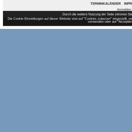
TERMINKALENDER
IMP
Anmelden
Durch die weitere Nutzung der Seite stimmen S
Die Cookie-Einstellungen auf dieser Website sind auf "Cookies zulassen" eingestellt,
verwenden oder auf "Akzeptiere