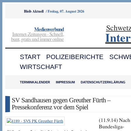
Bleib Aktuell
/
Freitag, 07. August 2026
Schwet
Medienverbund
Inte
Internet-Zeitungen - Schnell,
bunt, gratis und immer online
START
POLIZEIBERICHTE
SCHW
WIRTSCHAFT
TERMINKALENDER
IMPRESSUM
DATENSCHUTZERKLÄRUNG
SV Sandhausen gegen Greuther Fürth –
Pressekonferenz vor dem Spiel
(11.9.14) Nach
Bundesliga-