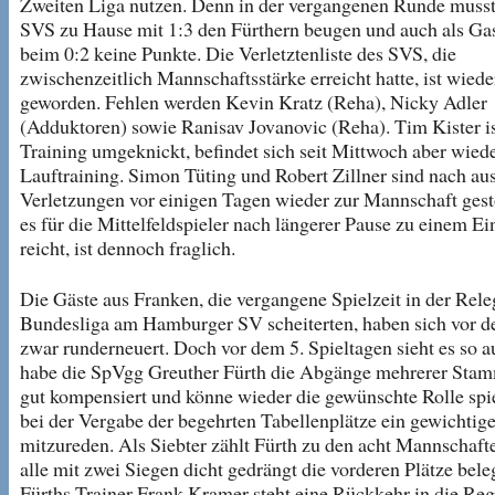
Zweiten Liga nutzen. Denn in der vergangenen Runde musst
SVS zu Hause mit 1:3 den Fürthern beugen und auch als Gas
beim 0:2 keine Punkte. Die Verletztenliste des SVS, die
zwischenzeitlich Mannschaftsstärke erreicht hatte, ist wiede
geworden. Fehlen werden Kevin Kratz (Reha), Nicky Adler
(Adduktoren) sowie Ranisav Jovanovic (Reha). Tim Kister i
Training umgeknickt, befindet sich seit Mittwoch aber wied
Lauftraining. Simon Tüting und Robert Zillner sind nach au
Verletzungen vor einigen Tagen wieder zur Mannschaft ges
es für die Mittelfeldspieler nach längerer Pause zu einem Ei
reicht, ist dennoch fraglich.
Die Gäste aus Franken, die vergangene Spielzeit in der Rele
Bundesliga am Hamburger SV scheiterten, haben sich vor d
zwar runderneuert. Doch vor dem 5. Spieltagen sieht es so au
habe die SpVgg Greuther Fürth die Abgänge mehrerer Stam
gut kompensiert und könne wieder die gewünschte Rolle spi
bei der Vergabe der begehrten Tabellenplätze ein gewichtig
mitzureden. Als Siebter zählt Fürth zu den acht Mannschafte
alle mit zwei Siegen dicht gedrängt die vorderen Plätze bele
Fürths Trainer Frank Kramer steht eine Rückkehr in die Reg