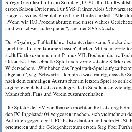
SpVgg Greuther Fürth am Sonntag (13.30 Uhr, Hardtwaldst
ersten Saison-Dreier an. Für SVS-Trainer Alois Schwartz st
Frage, dass das Kleeblatt eine hohe Hürde darstellt. Allerdin
„Wenn wir 100 Prozent abrufen und unser wahres Gesicht z
sind wir schwer zu bespielen“, sagt der SVS-Coach.
Der 47-jährige Fußballlehrer betonte, dass seine Spieler die
„nicht ins Laufen kommen lassen“ dürfen. Mit neun erzielte
stellt Fürth zusammen mit Primus VfL Bochum die treffsich
Offensive. Das schnelle Spiel nach vorne sei eine Stärke des
Widersachers. „Wir haben das Ingolstadt-Spiel aufgearbeite
abgehakt“, sagt Schwartz. „Ich bin etwas traurig, dass die 
nach dem einmaligen Ausrutscher im letzten Spiel so schlec
ergänzte er, dabei sei es doch gerade in Sandhausen wichtig,
Mannschaft, Fans und Verein zusammenhalten.
Die Spieler des SV Sandhausen möchten die Leistung beim 
den FC Ingolstadt 04 vergessen machen, sich vielmehr an d
Auftritten gegen den 1. FC Kaiserslautern und beim FC St. P
orientieren und die Gelegenheit zum ersten Sieg über Fürth 