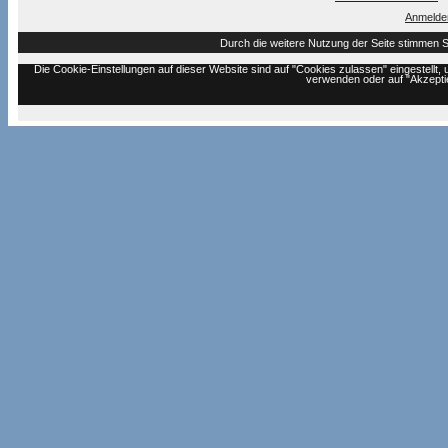
Anmelde
Durch die weitere Nutzung der Seite stimmen 
Die Cookie-Einstellungen auf dieser Website sind auf "Cookies zulassen" eingestell
verwenden oder auf "Akzeptie