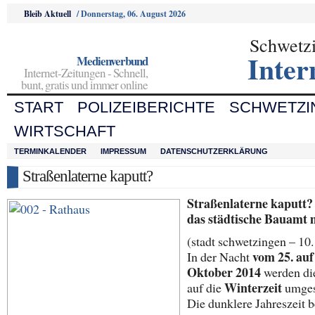
Bleib Aktuell
/
Donnerstag, 06. August 2026
Schwetz
Inter
Medienverbund
Internet-Zeitungen - Schnell,
bunt, gratis und immer online
START
POLIZEIBERICHTE
SCHWETZI
WIRTSCHAFT
TERMINKALENDER
IMPRESSUM
DATENSCHUTZERKLÄRUNG
Straßenlaterne kaputt?
Straßenlaterne kaputt? 
das städtische Bauamt 
(stadt schwetzingen – 10
vom 25. auf
In der Nacht
Oktober 2014
werden di
Winterzeit
auf die
umgest
Die dunklere Jahreszeit 