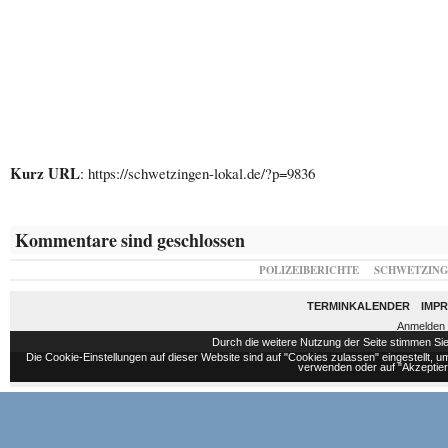
Kurz URL
: https://schwetzingen-lokal.de/?p=9836
Kommentare sind geschlossen
POLIZEIBERICHTE
SCHWETZIN
TERMINKALENDER
IMP
Anmelden
Durch die weitere Nutzung der Seite stimmen S
Die Cookie-Einstellungen auf dieser Website sind auf "Cookies zulassen" eingestellt,
verwenden oder auf "Akzeptiere