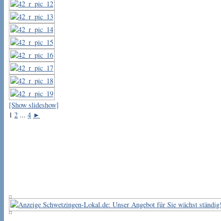
[Show slideshow]
1
2
...
4
►