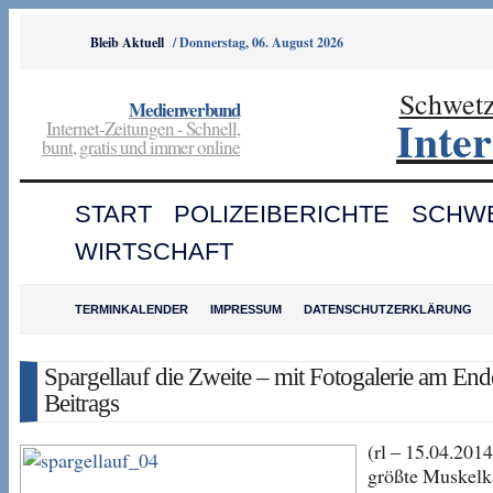
Bleib Aktuell
/
Donnerstag, 06. August 2026
Schwet
Medienverbund
Inte
Internet-Zeitungen - Schnell,
bunt, gratis und immer online
START
POLIZEIBERICHTE
SCHW
WIRTSCHAFT
TERMINKALENDER
IMPRESSUM
DATENSCHUTZERKLÄRUNG
Spargellauf die Zweite – mit Fotogalerie am End
Beitrags
(rl – 15.04.201
größte Muskelka