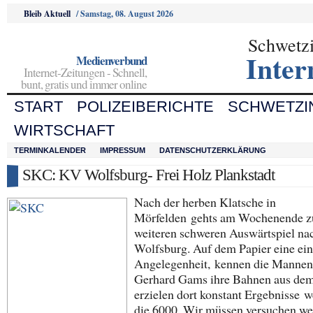
Bleib Aktuell
/
Samstag, 08. August 2026
Schwetz
Inter
Medienverbund
Internet-Zeitungen - Schnell,
bunt, gratis und immer online
START
POLIZEIBERICHTE
SCHWETZI
WIRTSCHAFT
TERMINKALENDER
IMPRESSUM
DATENSCHUTZERKLÄRUNG
SKC: KV Wolfsburg- Frei Holz Plankstadt
Nach der herben Klatsche in
Mörfelden gehts am Wochenende z
weiteren schweren Auswärtspiel na
Wolfsburg. Auf dem Papier eine ei
Angelegenheit, kennen die Manne
Gerhard Gams ihre Bahnen aus de
erzielen dort konstant Ergebnisse w
die 6000. Wir müssen versuchen we