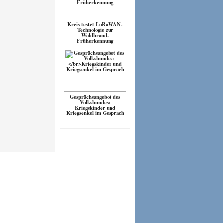
Kreis testet LoRaWAN-
Technologie zur
Waldbrand-
Früherkennung
Gesprächsangebot des
Volksbundes:
Kriegskinder und
Kriegsenkel im Gespräch