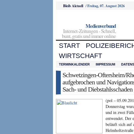
Bleib Aktuell
/
Freitag, 07. August 2026
Medienverbund
Internet-Zeitungen - Schnell,
bunt, gratis und immer online
START
POLIZEIBERIC
WIRTSCHAFT
TERMINKALENDER
IMPRESSUM
DATEN
Schwetzingen-Oftersheim/Rh
aufgebrochen und Navigation
Sach- und Diebstahlsschaden
(pol – 05.09.201
Donnerstag wur
und in zwei Fäll
entwendet. Der 
beläuft sich auf
Helmholtzstraße