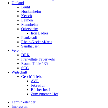
Umland
Brühl
Hockenheim
Ketsch
Leimen
Mannheim
Oftersheim
Iron Ladies
Plankstadt
Rhein-Neckar-Kreis
Sandhausen
Vereine
DRK
Freiwillige Feuerwehr
Round Table 135
SCG
Wirtschaft
Geschäftsleben
AVR
bike&fun
Bücher Insel
Zum gruenen Hof
Terminkalender
Impressum