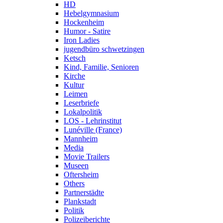
HD
Hebelgymnasium
Hockenheim
Humor - Satire
Iron Ladies
jugendbüro schwetzingen
Ketsch
Kind, Familie, Senioren
Kirche
Kultur
Leimen
Leserbriefe
Lokalpolitik
LOS - Lehrinstitut
Lunéville (France)
Mannheim
Media
Movie Trailers
Museen
Oftersheim
Others
Partnerstädte
Plankstadt
Politik
Polizeiberichte