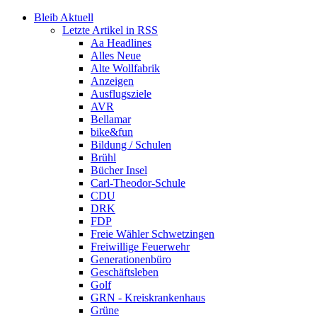
Bleib Aktuell
Letzte Artikel in RSS
Aa Headlines
Alles Neue
Alte Wollfabrik
Anzeigen
Ausflugsziele
AVR
Bellamar
bike&fun
Bildung / Schulen
Brühl
Bücher Insel
Carl-Theodor-Schule
CDU
DRK
FDP
Freie Wähler Schwetzingen
Freiwillige Feuerwehr
Generationenbüro
Geschäftsleben
Golf
GRN - Kreiskrankenhaus
Grüne