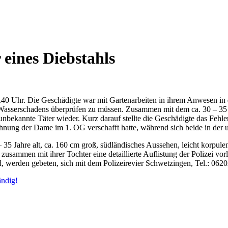
eines Diebstahls
0 Uhr. Die Geschädigte war mit Gartenarbeiten in ihrem Anwesen in de
 Wasserschadens überprüfen zu müssen. Zusammen mit dem ca. 30 – 35
r unbekannte Täter wieder. Kurz darauf stellte die Geschädigte das Feh
 Wohnung der Dame im 1. OG verschafft hatte, während sich beide in d
 35 Jahre alt, ca. 160 cm groß, südländisches Aussehen, leicht korpu
 zusammen mit ihrer Tochter eine detaillierte Auflistung der Polizei v
 werden gebeten, sich mit dem Polizeirevier Schwetzingen, Tel.: 0620