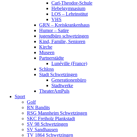
Carl-Theodor-Schule
Hebelgymnasium
LOS – Lehrinstitut
VHS
GRN – Kreiskrankenhaus
Humor – Satire
jugendbüro schwetzingen
Kind, Familie, Senioren
Kirche
Museen
Partnerstädte
Lunéville (France)
Schloss
Stadt Schwetzingen
Generationenbüro
Stadtwerke
TheaterAmPuls
Sport
Golf
RN Bandits
RSG Mannheim Schwetzingen
SKC Freiholz Plankstadt
SV 98 Schwetzingen
SV Sandhausen
TV 1864 Schwetzingen