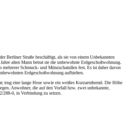
r Berliner Straße beschäftigt, als sie von einem Unbekannten
 Jahre alten Mann betrat sie die unbewohnte Erdgeschoßwohnung.
len mehrerer Schmuck- und Münzschatullen fest. Es ist daher davon
er unbewohnten Erdgeschoßwohnung aufhielten.
lent; trug eine lange Hose sowie ein weißes Kurzarmhemd. Die Höhe
orlegen. Anwohner, die auf den Vorfall bzw. zwei unbekannte,
2/288-0, in Verbindung zu setzen.