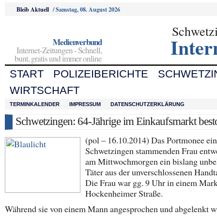
Bleib Aktuell
/
Samstag, 08. August 2026
Schwetz
Inter
Medienverbund
Internet-Zeitungen - Schnell,
bunt, gratis und immer online
START
POLIZEIBERICHTE
SCHWETZI
WIRTSCHAFT
TERMINKALENDER
IMPRESSUM
DATENSCHUTZERKLÄRUNG
Schwetzingen: 64-Jährige im Einkaufsmarkt best
(pol – 16.10.2014) Das Portmonee ein
Schwetzingen stammenden Frau entw
am Mittwochmorgen ein bislang unbe
Täter aus der unverschlossenen Handt
Die Frau war gg. 9 Uhr in einem Mark
Hockenheimer Straße.
Während sie von einem Mann angesprochen und abgelenkt w