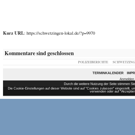
Kurz URL
: https://schwetzingen-lokal.de/?p=9970
Kommentare sind geschlossen
POLIZEIBERICHTE
SCHWETZIN
TERMINKALENDER
IMP
Anmelden
Durch die weitere Nutzung der Seite stimmen S
Die Cookie-Einstellungen auf dieser Website sind auf "Cookies zulassen" eingestellt,
verwenden oder auf "Akzeptiere