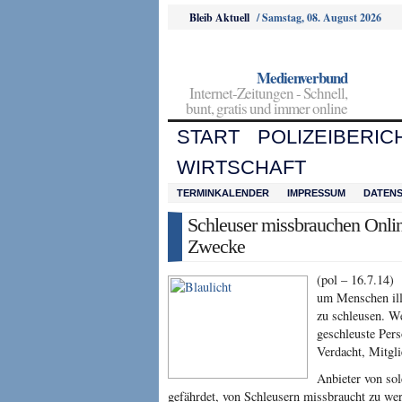
Bleib Aktuell
/
Samstag, 08. August 2026
Medienverbund
Internet-Zeitungen - Schnell,
bunt, gratis und immer online
START
POLIZEIBERIC
WIRTSCHAFT
TERMINKALENDER
IMPRESSUM
DATEN
Schleuser missbrauchen Online
Zwecke
(pol – 16.7.14) 
um Menschen ill
zu schleusen. We
geschleuste Pers
Verdacht, Mitgli
Anbieter von so
gefährdet, von Schleusern missbraucht zu we