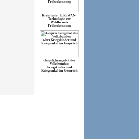
Kreis testet LoRaWAN-
Technologie zur
Waldbrand-
Früherkennung
Gesprächsangebot des
Volksbundes:
Kriegskinder und
Kriegsenkel im Gespräch