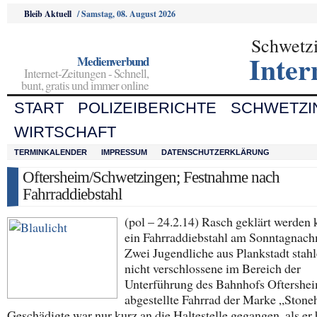
Bleib Aktuell
/
Samstag, 08. August 2026
Schwetz
Inter
Medienverbund
Internet-Zeitungen - Schnell,
bunt, gratis und immer online
START
POLIZEIBERICHTE
SCHWETZI
WIRTSCHAFT
TERMINKALENDER
IMPRESSUM
DATENSCHUTZERKLÄRUNG
Oftersheim/Schwetzingen; Festnahme nach
Fahrraddiebstahl
(pol – 24.2.14) Rasch geklärt werden 
ein Fahrraddiebstahl am Sonntagnach
Zwei Jugendliche aus Plankstadt stahl
nicht verschlossene im Bereich der
Unterführung des Bahnhofs Oftershe
abgestellte Fahrrad der Marke „Stoneh
Geschädigte war nur kurz an die Haltestelle gegangen, als er 