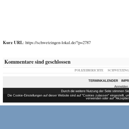
Kurz URL
: https://schwetzingen-lokal.de/?p=2787
Kommentare sind geschlossen
POLIZEIBERICHTE
SCHWETZIN
TERMINKALENDER
IMP
Anmelden
Durch die weitere Nutzung der Seite stimmen S
Die Cookie-Einstellungen auf dieser Website sind auf "Cookies zulassen" eingestellt,
verwenden oder auf "Akzeptiere