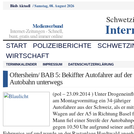
Bleib Aktuell
/
Samstag, 08. August 2026
Schwetz
Inter
Medienverbund
Internet-Zeitungen - Schnell,
bunt, gratis und immer online
START
POLIZEIBERICHTE
SCHWETZI
WIRTSCHAFT
TERMINKALENDER
IMPRESSUM
DATENSCHUTZERKLÄRUNG
Oftersheim/ BAB 5: Bekiffter Autofahrer auf der
Autobahn unterwegs
(pol – 23.09.2014 ) Unter Drogeneinfl
am Montagvormittag ein 34-jähriger
Autofahrer aus der Schweiz, als er mi
Wagen auf der A5 in Richtung Basel f
Mann fiel einer Streife der Autobahnp
gegen 10.50 Uhr aufgrund seiner auffä
Fahrweise auf und wurde an der Rastanlage Hardtwald angeh