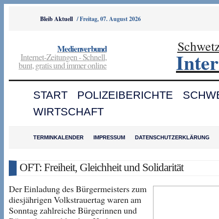
Bleib Aktuell
/
Freitag, 07. August 2026
Schwet
Medienverbund
Inte
Internet-Zeitungen - Schnell,
bunt, gratis und immer online
START
POLIZEIBERICHTE
SCHW
WIRTSCHAFT
TERMINKALENDER
IMPRESSUM
DATENSCHUTZERKLÄRUNG
OFT: Freiheit, Gleichheit und Solidarität
Der Einladung des Bürgermeisters zum
diesjährigen Volkstrauertag waren am
Sonntag zahlreiche Bürgerinnen und