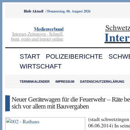
Bleib Aktuell
/
Donnerstag, 06. August 2026
Schwet
Medienverbund
Inte
Internet-Zeitungen - Schnell,
bunt, gratis und immer online
START
POLIZEIBERICHTE
SCHW
WIRTSCHAFT
TERMINKALENDER
IMPRESSUM
DATENSCHUTZERKLÄRUNG
Neuer Gerätewagen für die Feuerwehr – Räte be
sich vor allem mit Bauvergaben
(stadt schwetzingen
06.06.2014) In seine