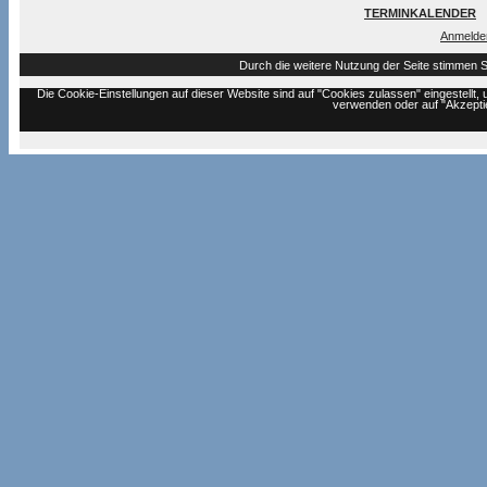
TERMINKALENDER
Anmelde
Durch die weitere Nutzung der Seite stimmen 
Die Cookie-Einstellungen auf dieser Website sind auf "Cookies zulassen" eingestell
verwenden oder auf "Akzeptie