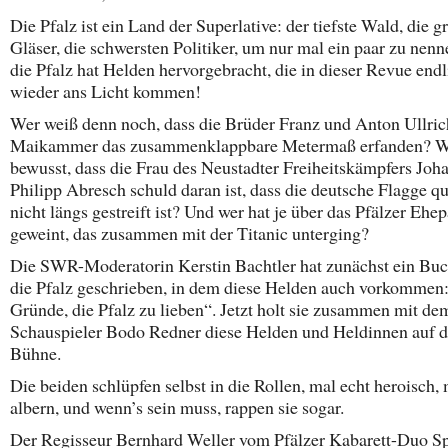
Die Pfalz ist ein Land der Superlative: der tiefste Wald, die g
Gläser, die schwersten Politiker, um nur mal ein paar zu nen
die Pfalz hat Helden hervorgebracht, die in dieser Revue end
wieder ans Licht kommen!
Wer weiß denn noch, dass die Brüder Franz und Anton Ullric
Maikammer das zusammenklappbare Metermaß erfanden? W
bewusst, dass die Frau des Neustadter Freiheitskämpfers Joh
Philipp Abresch schuld daran ist, dass die deutsche Flagge q
nicht längs gestreift ist? Und wer hat je über das Pfälzer Ehe
geweint, das zusammen mit der Titanic unterging?
Die SWR-Moderatorin Kerstin Bachtler hat zunächst ein Buc
die Pfalz geschrieben, in dem diese Helden auch vorkommen
Gründe, die Pfalz zu lieben“. Jetzt holt sie zusammen mit de
Schauspieler Bodo Redner diese Helden und Heldinnen auf d
Bühne.
Die beiden schlüpfen selbst in die Rollen, mal echt heroisch,
albern, und wenn’s sein muss, rappen sie sogar.
Der Regisseur Bernhard Weller vom Pfälzer Kabarett-Duo Sp