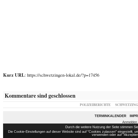
Kurz URL
: https://schwetzingen-lokal.de/?p=17456
Kommentare sind geschlossen
POLIZEIBERICHTE
SCHWETZIN
TERMINKALENDER
IMP
Anmelden
Durch die weitere Nutzung der Seite stimmen S
Die Cookie-Einstellungen auf dieser Website sind auf "Cookies zulassen" eingestellt,
verwenden oder auf "Akzeptiere