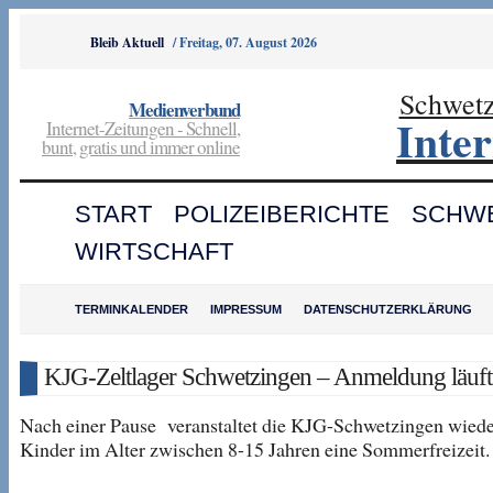
Bleib Aktuell
/
Freitag, 07. August 2026
Schwet
Medienverbund
Inte
Internet-Zeitungen - Schnell,
bunt, gratis und immer online
START
POLIZEIBERICHTE
SCHW
WIRTSCHAFT
TERMINKALENDER
IMPRESSUM
DATENSCHUTZERKLÄRUNG
KJG-Zeltlager Schwetzingen – Anmeldung läuft
Nach einer Pause veranstaltet die KJG-Schwetzingen wiede
Kinder im Alter zwischen 8-15 Jahren eine Sommerfreizeit.