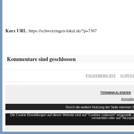
Kurz URL
: https://schwetzingen-lokal.de/?p=7367
Kommentare sind geschlossen
POLIZEIBERICHTE
SCHWET
TERMINKALENDER
Anmelde
Durch die weitere Nutzung der Seite stimmen 
Die Cookie-Einstellungen auf dieser Website sind auf "Cookies zulassen" eingestell
verwenden oder auf "Akzeptie