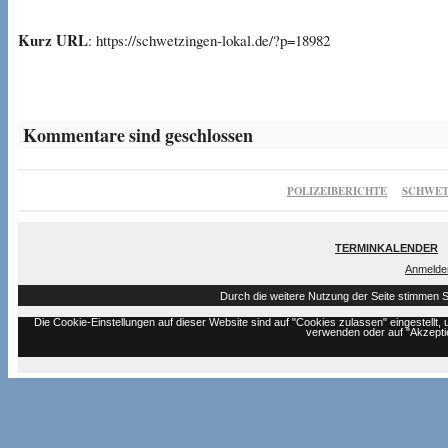
Kurz URL
: https://schwetzingen-lokal.de/?p=18982
Kommentare sind geschlossen
POLIZEIBERICHTE
SCHWET
TERMINKALENDER
Anmelde
Durch die weitere Nutzung der Seite stimmen 
Die Cookie-Einstellungen auf dieser Website sind auf "Cookies zulassen" eingestell
verwenden oder auf "Akzeptie