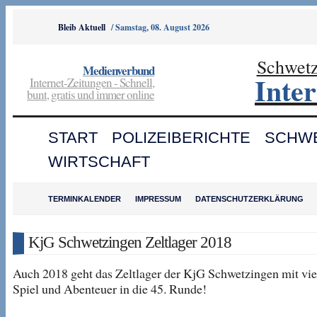
Bleib Aktuell
/
Samstag, 08. August 2026
Schwet
Medienverbund
Inte
Internet-Zeitungen - Schnell,
bunt, gratis und immer online
START
POLIZEIBERICHTE
SCHW
WIRTSCHAFT
TERMINKALENDER
IMPRESSUM
DATENSCHUTZERKLÄRUNG
KjG Schwetzingen Zeltlager 2018
Auch 2018 geht das Zeltlager der KjG Schwetzingen mit vie
Spiel und Abenteuer in die 45. Runde!