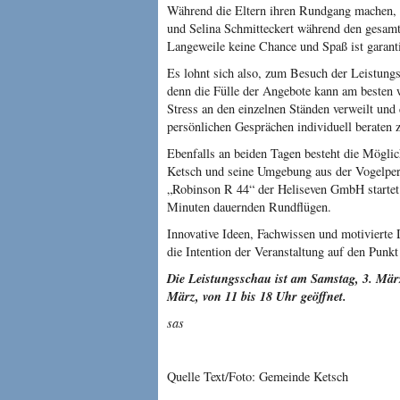
Während die Eltern ih­ren Rundgang machen,
und Selina Schmitteckert während den gesamte
Langeweile kei­ne Chance und Spaß ist garanti
Es lohnt sich also, zum Besuch der Leistungs
denn die Fülle der Angebote kann am beste
Stress an den einzelnen Stän­den verweilt und 
persönlichen Gesprächen individu­ell beraten z
Ebenfalls an beiden Tagen besteht die Möglich
Ketsch und seine Umgebung aus der Vogelpers
„Robinson R 44“ der Heliseven GmbH startet
Minuten dauernden Rund­flügen.
Innovative Ideen, Fachwissen und mo­tivierte 
die Intention der Veranstaltung auf den Punkt
Die Leistungsschau ist am Samstag, 3. Mär
März, von 11 bis 18 Uhr geöffnet.
sas
Quelle Text/Foto: Gemeinde Ketsch