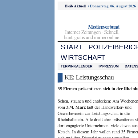
Bleib Aktuell
/
Donnerstag, 06. August 2026
Medienverbund
Internet-Zeitungen - Schnell,
bunt, gratis und immer online
START
POLIZEIBERIC
WIRTSCHAFT
TERMINKALENDER
IMPRESSUM
DATEN
KE: Leistungsschau
35 Firmen präsentieren sich in der Rheinh
Sehen, staunen und entdecken: Am Wo­chene
3./4. März
vom
lädt der Hand­werker- und
Gewerbeverein zur Leis­tungsschau in die
Rheinhalle ein. Alle drei Jahre präsentieren s
dort engagierte Unternehmen, viele davon aus
Ketsch. In diesem Jahr wollen rund 35 Firme
sich und ihre Dienstleistungen vorstellen.