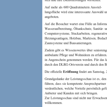
Auf mehr als 600 Quadratmetern Ausstel­
lungsfläche wird eine interessante Aus­wahl u
angeboten.
Auf die Besucher wartet eine Fülle an Inform
Wasseraufbereitung, Öltank­schutz, Sanitär-
Computersysteme, Stuckarbeiten, rege­nerativ
Heizungsanlagen, Holzbau, Markisen, Bedachu
Zaunsysteme und Bausanierun­gen.
Zudem gibt es Wissenswertes über senioreng
ambulante Pflege und Wohnide­en zu erfahre
in Augenschein ge­nommen werden. Für das ku
durch den DLRG-Orts­verein und durch den Bis
Er­öffnung
Die offizielle
findet am Samstag,
Grundgedanke der Leis­tungsschau ist es, de
führen, dass sie kompetente Ansprech­partner
verdeutlichen, welche Vorteile persön­lich g
Anbieter und Kunden mit sich bringen.
Zur Leistungsschau sind nicht nur Erwach­sen
willkommen.