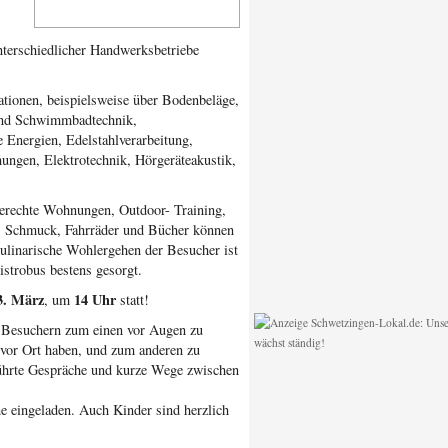
nterschiedlicher Handwerksbetrie­be
ationen, beispielsweise über Bodenbeläge,
 und Schwimmbadtechnik,
e Energien, Edelstahlverarbeitung,
ngen, Elektrotechnik, Hörgeräte­akustik,
erechte Wohnungen, Outdoor- Training,
n. Schmuck, Fahrräder und Bücher können
linarische Wohl­ergehen der Besucher ist
trobus bestens ge­sorgt.
3. März
14 Uhr
, um
statt!
n Be­suchern zum einen vor Augen zu
 vor Ort haben, und zum anderen zu
eführte Gespräche und kurze Wege zwischen
e eingeladen. Auch Kinder sind herz­lich