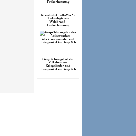
Kreis testet LoRaWAN-
Technologie zur
Waldbrand-
Früherkennung
Gesprächsangebot des
Volksbundes:
Kriegskinder und
Kriegsenkel im Gespräch