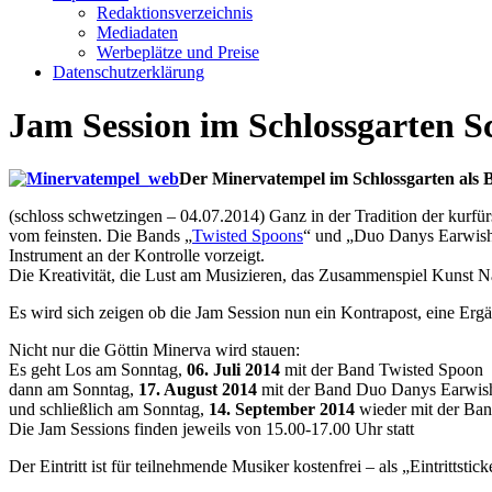
Redaktionsverzeichnis
Mediadaten
Werbeplätze und Preise
Datenschutzerklärung
Jam Session im Schlossgarten S
Der Minervatempel im Schlossgarten als B
(schloss schwetzingen – 04.07.2014) Ganz in der Tradition der kurfür
vom feinsten. Die Bands „
Twisted Spoons
“ und „Duo Danys Earwish“ 
Instrument an der Kontrolle vorzeigt.
Die Kreativität, die Lust am Musizieren, das Zusammenspiel Kunst N
Es wird sich zeigen ob die Jam Session nun ein Kontrapost, eine Er
Nicht nur die Göttin Minerva wird stauen:
Es geht Los am Sonntag,
06. Juli 2014
mit der Band Twisted Spoon
dann am Sonntag,
17. August 2014
mit der Band Duo Danys Earwis
und schließlich am Sonntag,
14. September 2014
wieder mit der Ba
Die Jam Sessions finden jeweils von 15.00-17.00 Uhr statt
Der Eintritt ist für teilnehmende Musiker kostenfrei – als „Eintrittstic