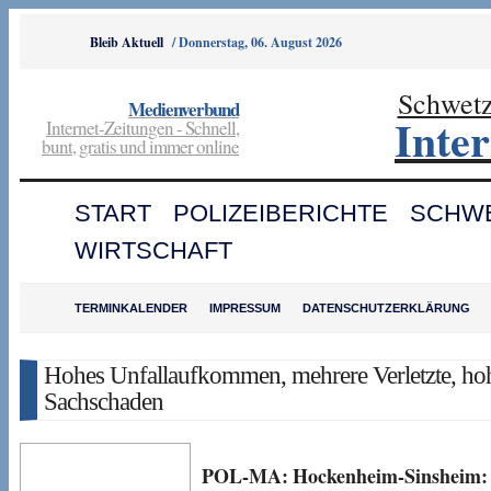
Bleib Aktuell
/
Donnerstag, 06. August 2026
Schwet
Medienverbund
Inte
Internet-Zeitungen - Schnell,
bunt, gratis und immer online
START
POLIZEIBERICHTE
SCHW
WIRTSCHAFT
TERMINKALENDER
IMPRESSUM
DATENSCHUTZERKLÄRUNG
Hohes Unfallaufkommen, mehrere Verletzte, ho
Sachschaden
POL-MA: Hockenheim-Sinsheim: