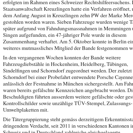
erfolgten im Rahmen eines Schweizer Rechtshilfeersuchens. 
Staatsanwaltschaft Kreuzlingen hatte ein Verfahren eröffnet,
dem Anfang August in Kreuzlingen zehn PW der Marke Mer
gestohlen worden waren. Sieben Fahrzeuge wurden wenige T
später aufgrund von Fahndungsmassnahmen in Memmingen 
Singen aufgefunden, ein 47-jähriger Pole wurde in diesem
Zusammenhang verhaftet. Am 5. Oktober konnte in Berlin ei
weiteres mutmassliches Mitglied der Bande festgenommen w
In den vergangenen Wochen konnten der Bande weitere
Fahrzeugdiebstähle in Hockenheim, Heidelberg, Tübingen,
Sindelfingen und Schorndorf zugeordnet werden. Der zuletzt 
Schorndorf bei einer Probefahrt entwendete Porsche Cayenn
anlässlich der Festnahme in München sichergestellt. Am Fah
waren bereits gefälschte Kennzeichen angebracht worden. Di
Beschuldigten führten ausserdem weitere gefälschte oder ges
Kontrollschilder sowie unzählige TÜV-Stempel, Zulassungs-
Umweltplaketten mit.
Die Tätergruppierung steht gemäss derzeitigem Erkenntnisst
dringendem Verdacht, seit 2011 in verschiedenen Kantonen i
Schweiz und in Deutschland zahlreiche gleichgelagerte