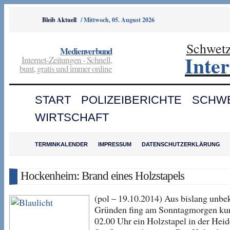
Bleib Aktuell
/
Mittwoch, 05. August 2026
Schwet
Medienverbund
Inte
Internet-Zeitungen - Schnell,
bunt, gratis und immer online
START
POLIZEIBERICHTE
SCHW
WIRTSCHAFT
TERMINKALENDER
IMPRESSUM
DATENSCHUTZERKLÄRUNG
Hockenheim: Brand eines Holzstapels
(pol – 19.10.2014) Aus bislang unbe
Gründen fing am Sonntagmorgen kur
02.00 Uhr ein Holzstapel in der Heid