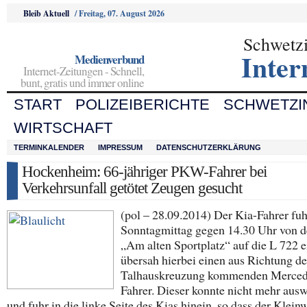
Bleib Aktuell
/
Freitag, 07. August 2026
Schwetz
Inter
Medienverbund
Internet-Zeitungen - Schnell,
bunt, gratis und immer online
START
POLIZEIBERICHTE
SCHWETZI
WIRTSCHAFT
TERMINKALENDER
IMPRESSUM
DATENSCHUTZERKLÄRUNG
Hockenheim: 66-jähriger PKW-Fahrer bei
Verkehrsunfall getötet Zeugen gesucht
(pol – 28.09.2014) Der Kia-Fahrer fu
Sonntagmittag gegen 14.30 Uhr von d
„Am alten Sportplatz“ auf die L 722 e
übersah hierbei einen aus Richtung de
Talhauskreuzung kommenden Merced
Fahrer. Dieser konnte nicht mehr aus
und fuhr in die linke Seite des Kias hinein, so dass der Klei