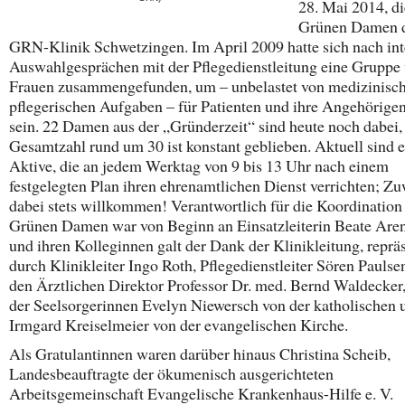
28. Mai 2014, di
Grünen Damen 
GRN-Klinik Schwetzingen. Im April 2009 hatte sich nach in
Auswahlgesprächen mit der Pflegedienstleitung eine Gruppe
Frauen zusammengefunden, um – unbelastet von medizinisc
pflegerischen Aufgaben – für Patienten und ihre Angehörigen
sein. 22 Damen aus der „Gründerzeit“ sind heute noch dabei,
Gesamtzahl rund um 30 ist konstant geblieben. Aktuell sind e
Aktive, die an jedem Werktag von 9 bis 13 Uhr nach einem
festgelegten Plan ihren ehrenamtlichen Dienst verrichten; Zu
dabei stets willkommen! Verantwortlich für die Koordination
Grünen Damen war von Beginn an Einsatzleiterin Beate Aren
und ihren Kolleginnen galt der Dank der Klinikleitung, repräs
durch Klinikleiter Ingo Roth, Pflegedienstleiter Sören Paulse
den Ärztlichen Direktor Professor Dr. med. Bernd Waldecker
der Seelsorgerinnen Evelyn Niewersch von der katholischen 
Irmgard Kreiselmeier von der evangelischen Kirche.
Als Gratulantinnen waren darüber hinaus Christina Scheib,
Landesbeauftragte der ökumenisch ausgerichteten
Arbeitsgemeinschaft Evangelische Krankenhaus-Hilfe e. V.