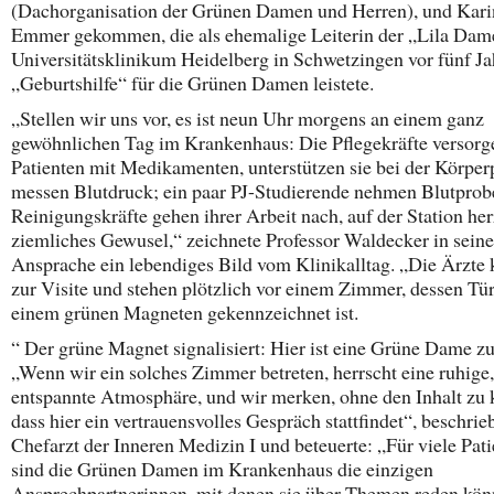
(Dachorganisation der Grünen Damen und Herren), und Kari
Emmer gekommen, die als ehemalige Leiterin der „Lila Da
Universitätsklinikum Heidelberg in Schwetzingen vor fünf J
„Geburtshilfe“ für die Grünen Damen leistete.
„Stellen wir uns vor, es ist neun Uhr morgens an einem ganz
gewöhnlichen Tag im Krankenhaus: Die Pflegekräfte versorg
Patienten mit Medikamenten, unterstützen sie bei der Körper
messen Blutdruck; ein paar PJ-Studierende nehmen Blutprobe
Reinigungskräfte gehen ihrer Arbeit nach, auf der Station her
ziemliches Gewusel,“ zeichnete Professor Waldecker in seine
Ansprache ein lebendiges Bild vom Klinikalltag. „Die Ärzt
zur Visite und stehen plötzlich vor einem Zimmer, dessen Tür
einem grünen Magneten gekennzeichnet ist.
“ Der grüne Magnet signalisiert: Hier ist eine Grüne Dame z
„Wenn wir ein solches Zimmer betreten, herrscht eine ruhige,
entspannte Atmosphäre, und wir merken, ohne den Inhalt zu 
dass hier ein vertrauensvolles Gespräch stattfindet“, beschrie
Chefarzt der Inneren Medizin I und beteuerte: „Für viele Pat
sind die Grünen Damen im Krankenhaus die einzigen
Ansprechpartnerinnen, mit denen sie über Themen reden kön