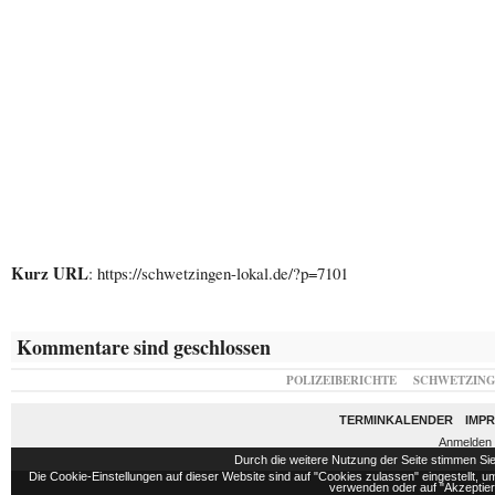
Kurz URL
: https://schwetzingen-lokal.de/?p=7101
Kommentare sind geschlossen
POLIZEIBERICHTE
SCHWETZIN
TERMINKALENDER
IMP
Anmelden
Durch die weitere Nutzung der Seite stimmen S
Die Cookie-Einstellungen auf dieser Website sind auf "Cookies zulassen" eingestellt,
verwenden oder auf "Akzeptiere