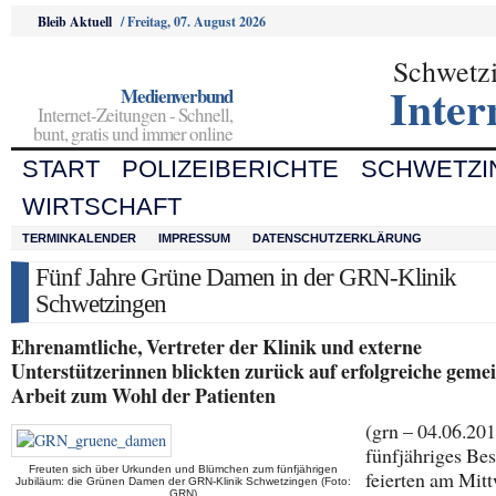
Bleib Aktuell
/
Freitag, 07. August 2026
Schwetz
Inter
Medienverbund
Internet-Zeitungen - Schnell,
bunt, gratis und immer online
START
POLIZEIBERICHTE
SCHWETZI
WIRTSCHAFT
TERMINKALENDER
IMPRESSUM
DATENSCHUTZERKLÄRUNG
Fünf Jahre Grüne Damen in der GRN-Klinik
Schwetzingen
Ehrenamtliche, Vertreter der Klinik und externe
Unterstützerinnen blickten zurück auf erfolgreiche gem
Arbeit zum Wohl der Patienten
(grn – 04.06.201
fünfjähriges Be
Freuten sich über Urkunden und Blümchen zum fünfjährigen
feierten am Mit
Jubiläum: die Grünen Damen der GRN-Klinik Schwetzingen (Foto:
GRN)