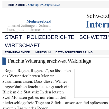
Bleib Aktuell
/
Sonntag, 09. August 2026
Schwetz
Inter
Medienverbund
Internet-Zeitungen - Schnell,
bunt, gratis und immer online
START
POLIZEIBERICHTE
SCHWETZI
WIRTSCHAFT
TERMINKALENDER
IMPRESSUM
DATENSCHUTZERKLÄRUNG
Feuchte Witterung erschwert Waldpflege
„Regen, Regen, Regen…“, so lässt sich
das Wetter der letzten Monate
zusammenfassen. Dass dieser Winter
ungewöhnlich feucht ist, zeigt auch ein
Blick in die Statistik: In den letzten
zwei Monaten gab es nur einmal drei
niederschlagsfreie Tage am Stück – ansonsten fiel spätestens
zweiten Tag wieder Regen.