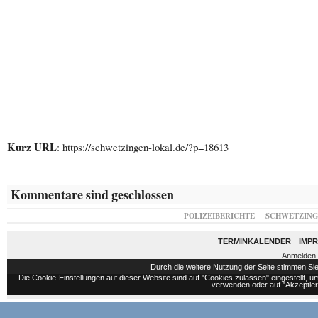
Kurz URL
: https://schwetzingen-lokal.de/?p=18613
Kommentare sind geschlossen
POLIZEIBERICHTE
SCHWETZIN
TERMINKALENDER
IMP
Anmelden
Durch die weitere Nutzung der Seite stimmen S
Die Cookie-Einstellungen auf dieser Website sind auf "Cookies zulassen" eingestellt,
verwenden oder auf "Akzeptiere