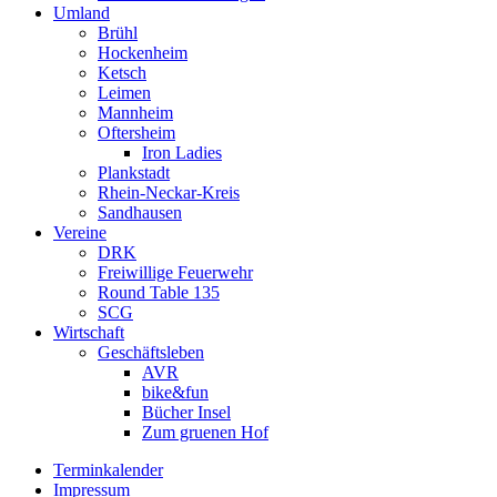
Umland
Brühl
Hockenheim
Ketsch
Leimen
Mannheim
Oftersheim
Iron Ladies
Plankstadt
Rhein-Neckar-Kreis
Sandhausen
Vereine
DRK
Freiwillige Feuerwehr
Round Table 135
SCG
Wirtschaft
Geschäftsleben
AVR
bike&fun
Bücher Insel
Zum gruenen Hof
Terminkalender
Impressum