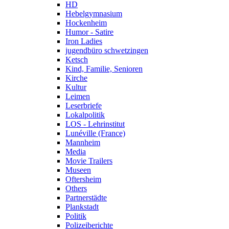
HD
Hebelgymnasium
Hockenheim
Humor - Satire
Iron Ladies
jugendbüro schwetzingen
Ketsch
Kind, Familie, Senioren
Kirche
Kultur
Leimen
Leserbriefe
Lokalpolitik
LOS - Lehrinstitut
Lunéville (France)
Mannheim
Media
Movie Trailers
Museen
Oftersheim
Others
Partnerstädte
Plankstadt
Politik
Polizeiberichte