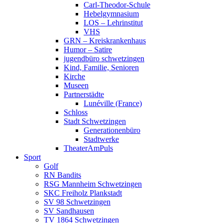
Carl-Theodor-Schule
Hebelgymnasium
LOS – Lehrinstitut
VHS
GRN – Kreiskrankenhaus
Humor – Satire
jugendbüro schwetzingen
Kind, Familie, Senioren
Kirche
Museen
Partnerstädte
Lunéville (France)
Schloss
Stadt Schwetzingen
Generationenbüro
Stadtwerke
TheaterAmPuls
Sport
Golf
RN Bandits
RSG Mannheim Schwetzingen
SKC Freiholz Plankstadt
SV 98 Schwetzingen
SV Sandhausen
TV 1864 Schwetzingen