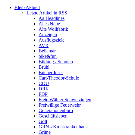
Bleib Aktuell
Letzte Artikel in RSS
Aa Headlines
Alles Neue
Alte Wollfabrik
Anzeigen
Ausflugsziele
AVR
Bellamar
bike&fun
Bildung / Schulen
Brühl
Bücher Insel
Carl-Theodor-Schule
CDU
DRK
FDP
Freie Wähler Schwetzingen
Freiwillige Feuerwehr
Generationenbüro
Geschäftsleben
Golf
GRN - Kreiskrankenhaus
Grüne